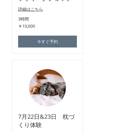
詳細はこちら
3時間
10,000
￥10,000
円
今すぐ予約
7月22日&23日 枕づ
くり体験