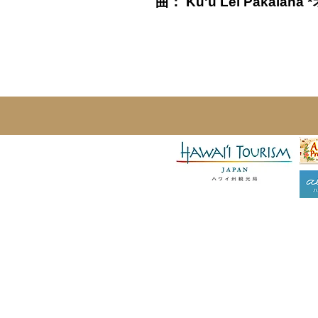
曲： Ku'u Lei Pakal
後
援