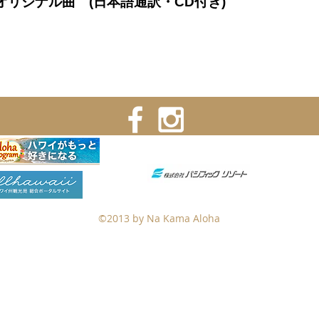
ana *オリジナル曲 (日本語通訳・CD付き)
協力
なら100年会館
F's Design
VIS
©2013 by Na Kama Aloha